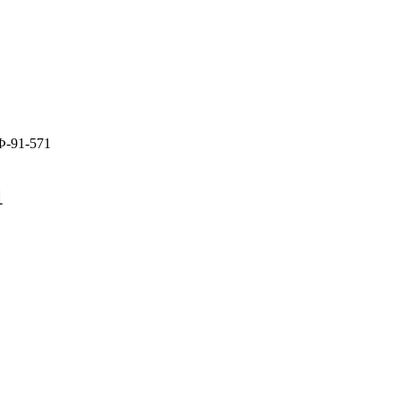
Ф-91-571
1