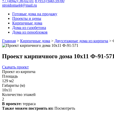
+7 (4942) 36-02-01
8 (953) 640-59-60
stroidoma44@mail.ru
Готовые дома на продажу
Проекты и цены
Кирпичные дома
Дома из газобетона
Дома из пеноблоков
Главная
>
Кирпичные дома
>
Двухэтажные дома из кирпича
>
Проект кирпичного дома 10х11 Ф-91-57
Скачать проект
Проект из кирпича
Площадь
129 м2
Габариты (м)
10х11
Количество этажей
2
В проекте:
терраса
Также можем построить из:
Посмотреть