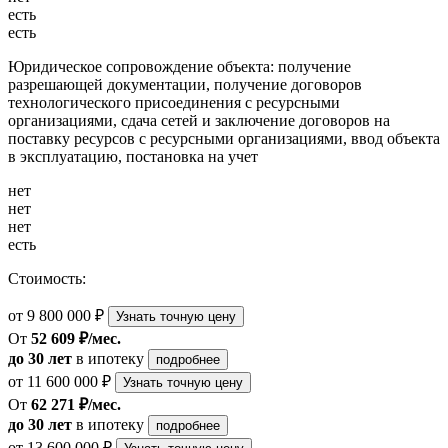
есть
есть
Юридическое сопровождение объекта: получение
разрешающей документации, получение договоров
технологического присоединения с ресурсными
организациями, сдача сетей и заключение договоров на
поставку ресурсов с ресурсными организациями, ввод объекта
в эксплуатацию, постановка на учет
нет
нет
нет
есть
Стоимость:
от 9 800 000 ₽
Узнать точную цену
От
52 609 ₽/мес.
до 30 лет
в ипотеку
подробнее
от 11 600 000 ₽
Узнать точную цену
От
62 271 ₽/мес.
до 30 лет
в ипотеку
подробнее
от 13 600 000 ₽