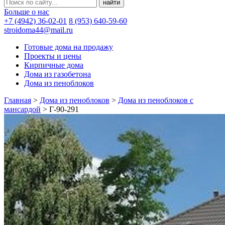
Больше о нас
+7 (4942) 36-02-01
8 (953) 640-59-60
stroidoma44@mail.ru
Готовые дома на продажу
Проекты и цены
Кирпичные дома
Дома из газобетона
Дома из пеноблоков
Главная
>
Дома из пеноблоков
>
Дома из пеноблоков с
мансардой
>
Г-90-291