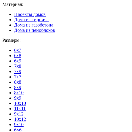
Материал:
Проекты домов
Дома из кирпича
Дома из газобетона
Дома из пеноблоков
Размеры:
6x7
6x8
6x9
7x8
7x9
7x7
8x8
8x9
8x10
9x9
10x10
11×11
9x12
10x12
9x10
6×6