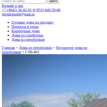
Больше о нас
+7 (4942) 36-02-01
8 (953) 640-59-60
stroidoma44@mail.ru
Готовые дома на продажу
Проекты и цены
Кирпичные дома
Дома из газобетона
Дома из пеноблоков
Главная
>
Дома из пеноблоков
>
Недорогие дома из
пеноблоков
>
Г-90-403