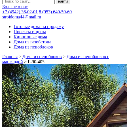
Больше о нас
+7 (4942) 36-02-01
8 (953) 640-59-60
stroidoma44@mail.ru
Готовые дома на продажу
Проекты и цены
Кирпичные дома
Дома из газобетона
Дома из пеноблоков
Главная
>
Дома из пеноблоков
>
Дома из пеноблоков с
мансардой
>
Г-90-405