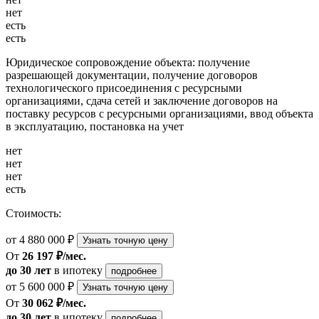
нет
есть
есть
Юридическое сопровождение объекта: получение
разрешающей документации, получение договоров
технологического присоединения с ресурсными
организациями, сдача сетей и заключение договоров на
поставку ресурсов с ресурсными организациями, ввод объекта
в эксплуатацию, постановка на учет
нет
нет
нет
есть
Стоимость:
от 4 880 000 ₽
Узнать точную цену
От
26 197 ₽/мес.
до 30 лет
в ипотеку
подробнее
от 5 600 000 ₽
Узнать точную цену
От
30 062 ₽/мес.
до 30 лет
в ипотеку
подробнее