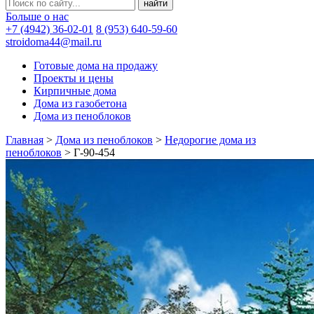
Больше о нас
+7 (4942) 36-02-01
8 (953) 640-59-60
stroidoma44@mail.ru
Готовые дома на продажу
Проекты и цены
Кирпичные дома
Дома из газобетона
Дома из пеноблоков
Главная
>
Дома из пеноблоков
>
Недорогие дома из
пеноблоков
>
Г-90-454