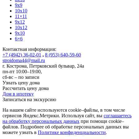
9x9
10x10
11×11
9x12
10x12
9x10
6×6
Контактная информация:
+7 (4942) 36-02-01
,
8 (953) 640-59-60
stroidoma44@mail.ru
г. Кострома
,
Петрковский бульвар, 24а
пн-пт 10:00–19:00,
сб-вс – по записи
Узнать цену дома
Рассчитать цену дома
Дом в ипотеку
Записаться на экскурсию
На нашем сайте используются cookie–файлы, в том числе
сервисов Яндекс.Метрики. Используя сайт, вы
соглашаетесь
на обработку персональных данных
при помощи cookie–
файлов. Подробнее об обработке персональных данных вы
можете узнать в
Политике конфиденциальности
.