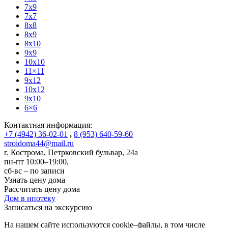
7x9
7x7
8x8
8x9
8x10
9x9
10x10
11×11
9x12
10x12
9x10
6×6
Контактная информация:
+7 (4942) 36-02-01
,
8 (953) 640-59-60
stroidoma44@mail.ru
г. Кострома
,
Петрковский бульвар, 24а
пн-пт 10:00–19:00,
сб-вс – по записи
Узнать цену дома
Рассчитать цену дома
Дом в ипотеку
Записаться на экскурсию
На нашем сайте используются cookie–файлы, в том числе