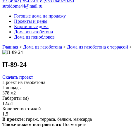
+7 (4942) 36-02-01
8 (953) 640-59-60
stroidoma44@mail.ru
Готовые дома на продажу
Проекты и цены
Кирпичные дома
Дома из газобетона
Дома из пеноблоков
Главная
>
Дома из газобетона
>
Дома из газобетона с террасой
П-89-24
Скачать проект
Проект из газобетона
Площадь
378 м2
Габариты (м)
12x21
Количество этажей
1,5
В проекте:
гараж, терраса, балкон, мансарда
Также можем построить из:
Посмотреть