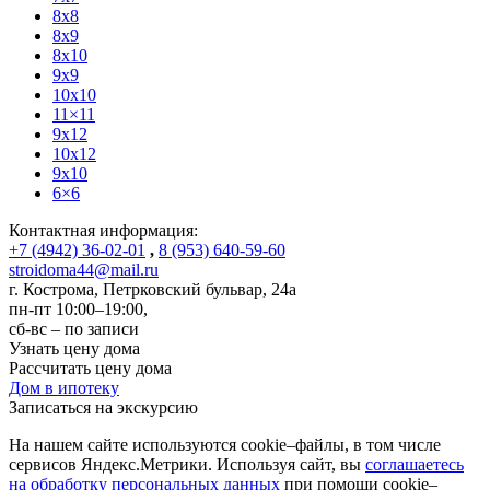
8x8
8x9
8x10
9x9
10x10
11×11
9x12
10x12
9x10
6×6
Контактная информация:
+7 (4942) 36-02-01
,
8 (953) 640-59-60
stroidoma44@mail.ru
г. Кострома
,
Петрковский бульвар, 24а
пн-пт 10:00–19:00,
сб-вс – по записи
Узнать цену дома
Рассчитать цену дома
Дом в ипотеку
Записаться на экскурсию
На нашем сайте используются cookie–файлы, в том числе
сервисов Яндекс.Метрики. Используя сайт, вы
соглашаетесь
на обработку персональных данных
при помощи cookie–