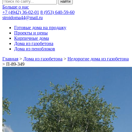
Больше о нас
+7 (4942) 36-02-01
8 (953) 640-59-60
stroidoma44@mail.ru
Готовые дома на продажу
Проекты и цены
Кирпичные дома
Дома из газобетона
Дома из пеноблоков
Главная
>
Дома из газобетона
>
Недорогие дома из газобетона
>
П-89-349