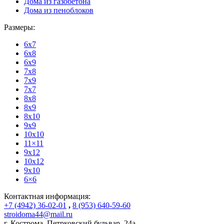
Дома из газобетона
Дома из пеноблоков
Размеры:
6x7
6x8
6x9
7x8
7x9
7x7
8x8
8x9
8x10
9x9
10x10
11×11
9x12
10x12
9x10
6×6
Контактная информация:
+7 (4942) 36-02-01
,
8 (953) 640-59-60
stroidoma44@mail.ru
г. Кострома
,
Петрковский бульвар, 24а