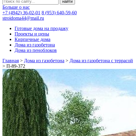
Больше о нас
+7 (4942) 36-02-01
8 (953) 640-59-60
stroidoma44@mail.ru
Готовые дома на продажу
Проекты и цены
Кирпичные дома
Дома из газобетона
Дома из пеноблоков
Главная
>
Дома из газобетона
>
Дома из газобетона с террасой
>
П-89-372