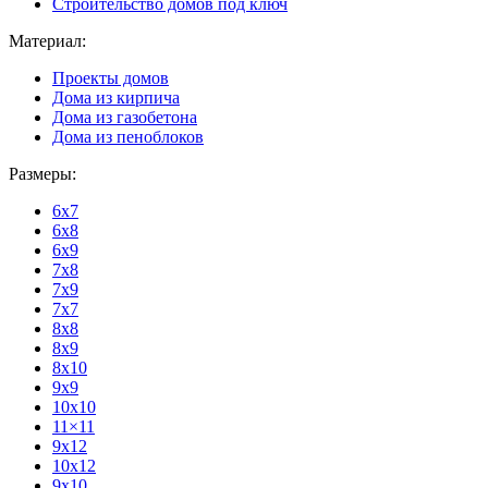
Строительство домов под ключ
Материал:
Проекты домов
Дома из кирпича
Дома из газобетона
Дома из пеноблоков
Размеры:
6x7
6x8
6x9
7x8
7x9
7x7
8x8
8x9
8x10
9x9
10x10
11×11
9x12
10x12
9x10