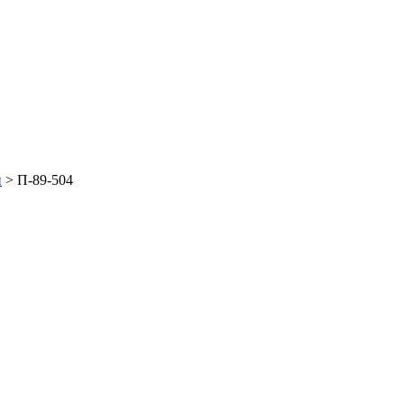
й
>
П-89-504