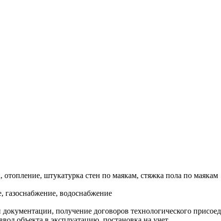
, отопление, штукатурка стен по маякам, стяжка пола по маякам
, газоснабжение, водоснабжение
документации, получение договоров технологического присоеди
ввод объекта в эксплуатацию, постановка на учет