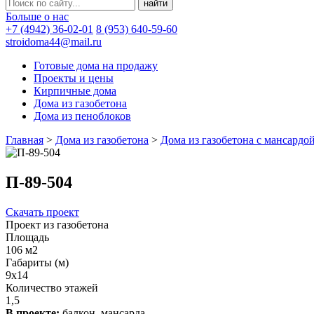
Больше о нас
+7 (4942) 36-02-01
8 (953) 640-59-60
stroidoma44@mail.ru
Готовые дома на продажу
Проекты и цены
Кирпичные дома
Дома из газобетона
Дома из пеноблоков
Главная
>
Дома из газобетона
>
Дома из газобетона с мансардо
П-89-504
Скачать проект
Проект из газобетона
Площадь
106 м2
Габариты (м)
9х14
Количество этажей
1,5
В проекте:
балкон, мансарда