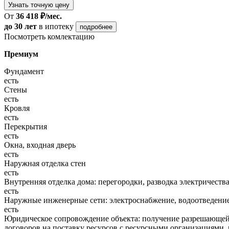
Узнать точную цену
От
36 418 ₽/мес.
до 30 лет
в ипотеку
подробнее
Посмотреть комлектацию
Премиум
Фундамент
есть
Стены
есть
Кровля
есть
Перекрытия
есть
Окна, входная дверь
есть
Наружная отделка стен
есть
Внутренняя отделка дома: перегородки, разводка электричества
есть
Наружные инженерные сети: электроснабжение, водоотведение
есть
Юридическое сопровождение объекта: получение разрешающей 
договоров на поставку ресурсов с ресурсными организациями, 