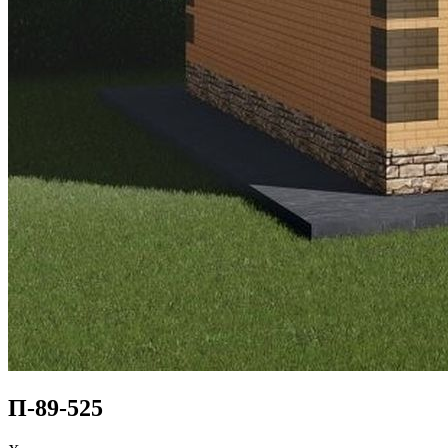
П-89-525