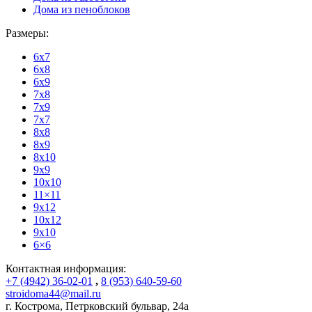
Дома из пеноблоков
Размеры:
6x7
6x8
6x9
7x8
7x9
7x7
8x8
8x9
8x10
9x9
10x10
11×11
9x12
10x12
9x10
6×6
Контактная информация:
+7 (4942) 36-02-01
,
8 (953) 640-59-60
stroidoma44@mail.ru
г. Кострома
,
Петрковский бульвар, 24а