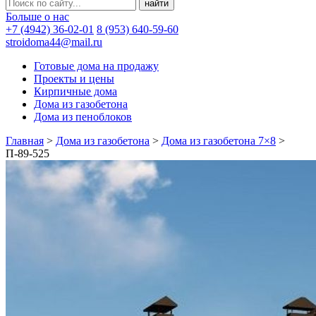
Больше о нас
+7 (4942) 36-02-01
8 (953) 640-59-60
stroidoma44@mail.ru
Готовые дома на продажу
Проекты и цены
Кирпичные дома
Дома из газобетона
Дома из пеноблоков
Главная
>
Дома из газобетона
>
Дома из газобетона 7×8
>
П-89-525