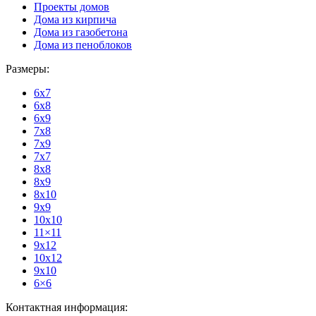
Проекты домов
Дома из кирпича
Дома из газобетона
Дома из пеноблоков
Размеры:
6x7
6x8
6x9
7x8
7x9
7x7
8x8
8x9
8x10
9x9
10x10
11×11
9x12
10x12
9x10
6×6
Контактная информация: