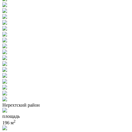
Нерехтский район
площадь
2
196 м