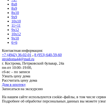
8x8
8x9
8x10
9x9
10x10
11×11
9x12
10x12
9x10
6×6
Контактная информация:
+7 (4942) 36-02-01
,
8 (953) 640-59-60
stroidoma44@mail.ru
г. Кострома
,
Петрковский бульвар, 24а
пн-пт 10:00–19:00,
сб-вс – по записи
Узнать цену дома
Рассчитать цену дома
Дом в ипотеку
Записаться на экскурсию
На нашем сайте используются cookie–файлы, в том числе серв
Подробнее об обработке персональных данных вы можете узна