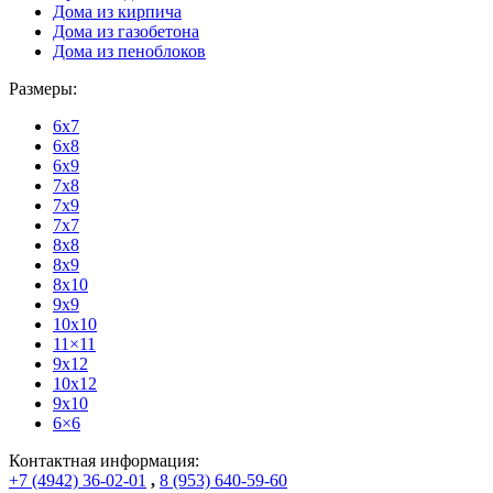
Дома из кирпича
Дома из газобетона
Дома из пеноблоков
Размеры:
6x7
6x8
6x9
7x8
7x9
7x7
8x8
8x9
8x10
9x9
10x10
11×11
9x12
10x12
9x10
6×6
Контактная информация:
+7 (4942) 36-02-01
,
8 (953) 640-59-60