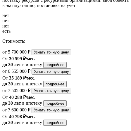
поставку ресурсов с ресурсными организациями, ввод объекта
в эксплуатацию, постановка на учет
нет
нет
нет
есть
Стоимость:
от 5 700 000 ₽
Узнать точную цену
От
30 599 ₽/мес.
до 30 лет
в ипотеку
подробнее
от 6 555 000 ₽
Узнать точную цену
От
35 189 ₽/мес.
до 30 лет
в ипотеку
подробнее
от 7 505 000 ₽
Узнать точную цену
От
40 288 ₽/мес.
до 30 лет
в ипотеку
подробнее
от 7 600 000 ₽
Узнать точную цену
От
40 798 ₽/мес.
до 30 лет
в ипотеку
подробнее