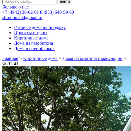
Больше о нас
+7 (4942) 36-02-01
8 (953) 640-59-60
stroidoma44@mail.ru
Готовые дома на продажу
Проекты и цены
Кирпичные дома
Дома из газобетона
Дома из пеноблоков
Главная
>
Кирпичные дома
>
Дома из кирпича с мансардой
>
Ф-91-41