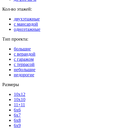
Кол-во этажей:
двухэтажные
с мансардой
одноэтажные
Тип проекта:
большие
с верандой
с гаражом
с террасой
небольшие
недорогие
Размеры
10x12
10x10
11×11
6x6
6x7
6x8
6x9