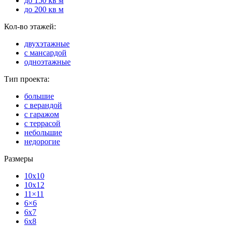
до 150 кв м
до 200 кв м
Кол-во этажей:
двухэтажные
с мансардой
одноэтажные
Тип проекта:
большие
с верандой
с гаражом
с террасой
небольшие
недорогие
Размеры
10x10
10x12
11×11
6×6
6x7
6x8