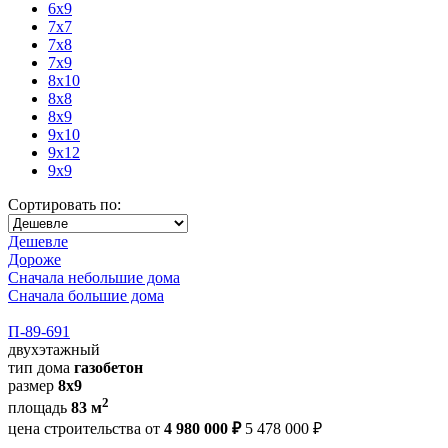
6x9
7x7
7x8
7x9
8x10
8x8
8x9
9x10
9x12
9x9
Сортировать по:
Дешевле
Дороже
Сначала небольшие дома
Сначала большие дома
П-89-691
двухэтажный
тип дома
газобетон
размер
8x9
2
площадь
83 м
цена строительства от
4 980 000 ₽
5 478 000 ₽