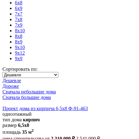
6x8
6x9
7x7
7x8
7x9
8x10
8x8
8x9
9x10
9x12
9x9
Сортировать по:
Дешевле
Дороже
Сначала небольшие дома
Сначала большие дома
Проект дома из кирпича 6,5х8 Ф-91-463
одноэтажный
тип дома
кирпич
размер
6,5х8
2
площадь
35 м
цена строительства от
2 310 000 ₽
2 541 000 ₽