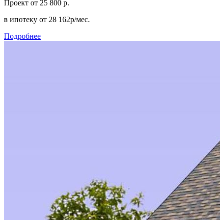
Проект
от 25 800 р.
в ипотеку
от 28 162р/мес.
Подробнее