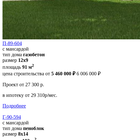
П-89-604
с мансардой
тип дома
газобетон
размер
12х9
2
площадь
91 м
цена строительства от
5 460 000 ₽
6 006 000 ₽
Проект
от 27 300 р.
в ипотеку
от 29 310р/мес.
Подробнее
Г-90-594
с мансардой
тип дома
пеноблок
размер
8х14
2