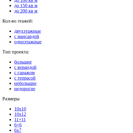
до 100 кв м
до 150 кв м
до 200 кв м
Кол-во этажей:
двухэтажные
с мансардой
одноэтажные
Тип проекта:
большие
с верандой
с гаражом
с террасой
небольшие
недорогие
Размеры
10x10
10x12
11×11
6×6
6x7