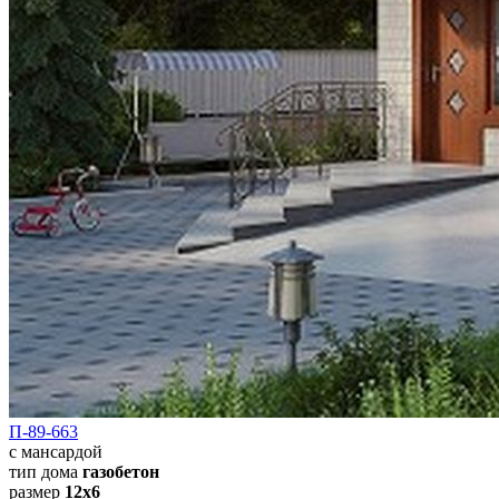
П-89-663
с мансардой
тип дома
газобетон
размер
12x6