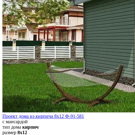
Проект дома из кирпича 8х12 Ф-91-581
с мансардой
тип дома
кирпич
размер
8х12