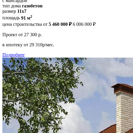
с мансардой
тип дома
газобетон
размер
11x7
2
площадь
91 м
цена строительства от
5 460 000 ₽
6 006 000 ₽
Проект
от 27 300 р.
в ипотеку
от 29 310р/мес.
Подробнее