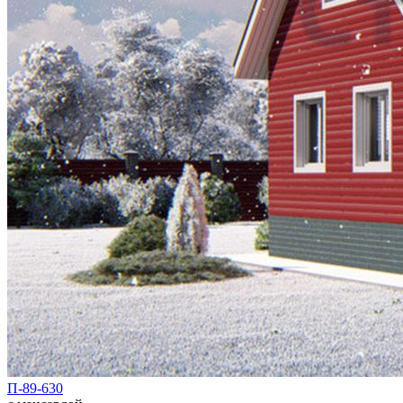
П-89-630