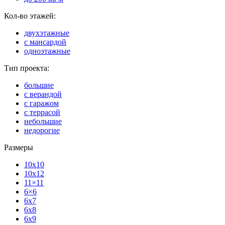
Кол-во этажей:
двухэтажные
с мансардой
одноэтажные
Тип проекта:
большие
с верандой
с гаражом
с террасой
небольшие
недорогие
Размеры
10x10
10x12
11×11
6×6
6x7
6x8
6x9