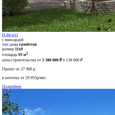
П-89-633
с мансардой
тип дома
газобетон
размер
11x9
2
площадь
93 м
цена строительства от
5 580 000 ₽
6 138 000 ₽
Проект
от 27 900 р.
в ипотеку
от 29 955р/мес.
Подробнее