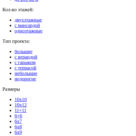
Кол-во этажей:
двухэтажные
с мансардой
одноэтажные
Тип проекта:
большие
с верандой
с гаражом
с террасой
небольшие
недорогие
Размеры
10x10
10x12
11×11
6×6
6x7
6x8
6x9