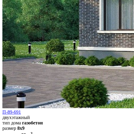
П-89-691
двухэтажный
тип дома
газобетон
размер
8x9
2