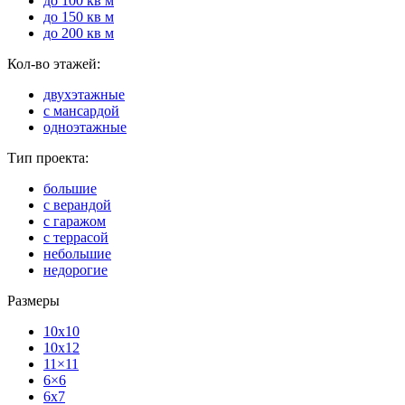
до 100 кв м
до 150 кв м
до 200 кв м
Кол-во этажей:
двухэтажные
с мансардой
одноэтажные
Тип проекта:
большие
с верандой
с гаражом
с террасой
небольшие
недорогие
Размеры
10x10
10x12
11×11
6×6
6x7