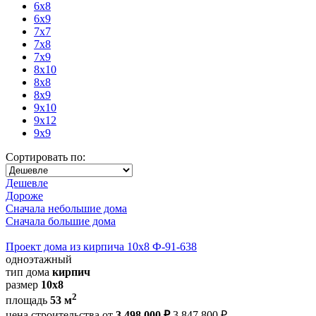
6x8
6x9
7x7
7x8
7x9
8x10
8x8
8x9
9x10
9x12
9x9
Сортировать по:
Дешевле
Дороже
Сначала небольшие дома
Сначала большие дома
Проект дома из кирпича 10х8 Ф-91-638
одноэтажный
тип дома
кирпич
размер
10x8
2
площадь
53 м
цена строительства от
3 498 000 ₽
3 847 800 ₽