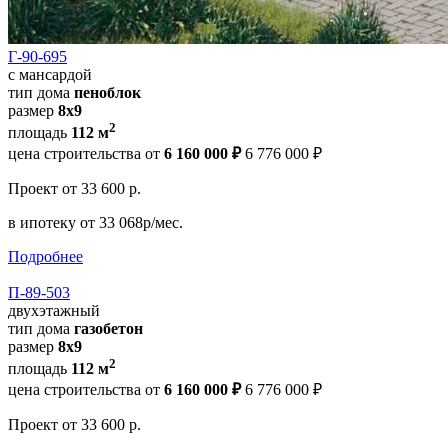
Г-90-695
с мансардой
тип дома
пеноблок
размер
8x9
2
площадь
112 м
цена строительства от
6 160 000 ₽
6 776 000 ₽
Проект
от 33 600 р.
в ипотеку
от 33 068р/мес.
Подробнее
П-89-503
двухэтажный
тип дома
газобетон
размер
8х9
2
площадь
112 м
цена строительства от
6 160 000 ₽
6 776 000 ₽
Проект
от 33 600 р.