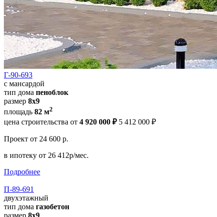
Г-90-693
с мансардой
тип дома
пеноблок
размер
8x9
2
площадь
82 м
цена строительства от
4 920 000 ₽
5 412 000 ₽
Проект
от 24 600 р.
в ипотеку
от 26 412р/мес.
Подробнее
П-89-691
двухэтажный
тип дома
газобетон
размер
8x9