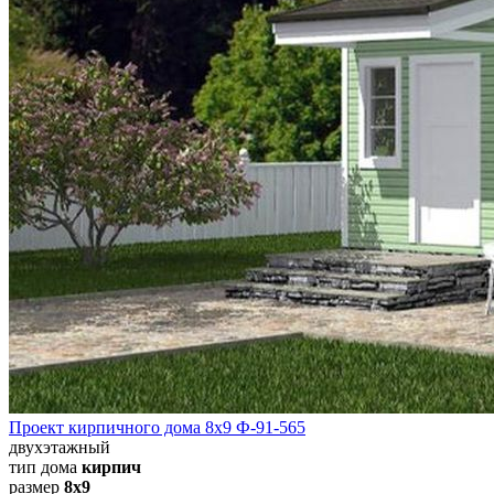
Проект кирпичного дома 8х9 Ф-91-565
двухэтажный
тип дома
кирпич
размер
8х9