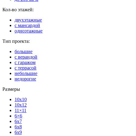
Кол-во этажей:
двухэтажные
с мансардой
одноэтажные
Тип проекта:
большие
с верандой
с гаражом
с террасой
небольшие
недорогие
Размеры
10x10
10x12
11×11
6×6
6x7
6x8
6x9